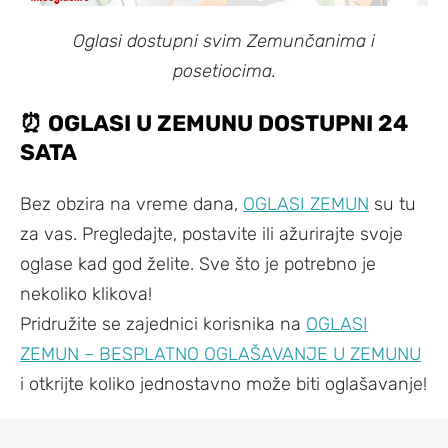
Oglasi dostupni svim Zemunčanima i
posetiocima.
⏰
OGLASI U ZEMUNU DOSTUPNI 24
SATA
Bez obzira na vreme dana,
OGLASI ZEMUN
su tu
za vas. Pregledajte, postavite ili ažurirajte svoje
oglase kad god želite. Sve što je potrebno je
nekoliko klikova!
Pridružite se zajednici korisnika na
OGLASI
ZEMUN – BESPLATNO OGLAŠAVANJE U ZEMUNU
i otkrijte koliko jednostavno može biti oglašavanje!