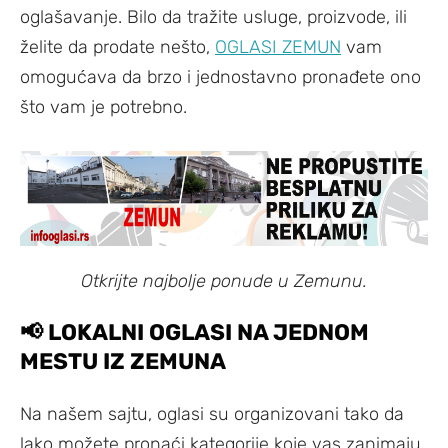
oglašavanje. Bilo da tražite usluge, proizvode, ili
želite da prodate nešto,
OGLASI ZEMUN
vam
omogućava da brzo i jednostavno pronađete ono
što vam je potrebno.
Otkrijte najbolje ponude u Zemunu.
📢
LOKALNI OGLASI NA JEDNOM
MESTU IZ ZEMUNA
Na našem sajtu, oglasi su organizovani tako da
lako možete pronaći kategorije koje vas zanimaju.