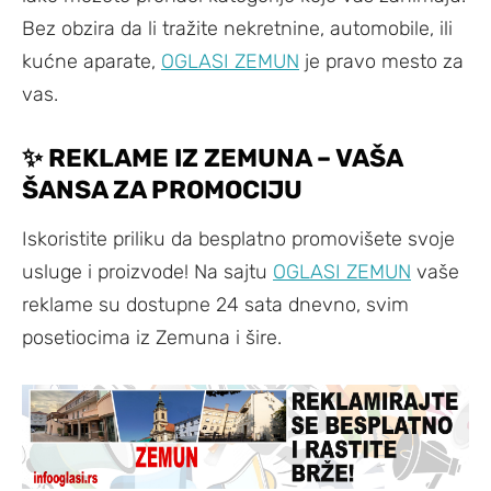
Bez obzira da li tražite nekretnine, automobile, ili
kućne aparate,
OGLASI ZEMUN
je pravo mesto za
vas.
✨
REKLAME IZ ZEMUNA – VAŠA
ŠANSA ZA PROMOCIJU
Iskoristite priliku da besplatno promovišete svoje
usluge i proizvode! Na sajtu
OGLASI ZEMUN
vaše
reklame su dostupne 24 sata dnevno, svim
posetiocima iz Zemuna i šire.