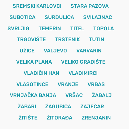
SREMSKI KARLOVCI
STARA PAZOVA
SUBOTICA
SURDULICA
SVILAJNAC
SVRLJIG
TEMERIN
TITEL
TOPOLA
TRGOVIŠTE
TRSTENIK
TUTIN
UŽICE
VALJEVO
VARVARIN
VELIKA PLANA
VELIKO GRADIŠTE
VLADIČIN HAN
VLADIMIRCI
VLASOTINCE
VRANJE
VRBAS
VRNJAČKA BANJA
VRŠAC
ŽABALJ
ŽABARI
ŽAGUBICA
ZAJEČAR
ŽITIŠTE
ŽITORAĐA
ZRENJANIN