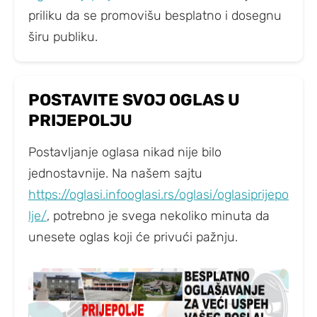
priliku da se promovišu besplatno i dosegnu
širu publiku.
POSTAVITE SVOJ OGLAS U
PRIJEPOLJU
Postavljanje oglasa nikad nije bilo
jednostavnije. Na našem sajtu
https://oglasi.infooglasi.rs/oglasi/oglasiprijepo
lje/
, potrebno je svega nekoliko minuta da
unesete oglas koji će privući pažnju.