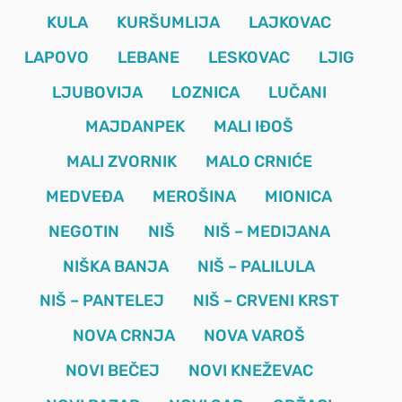
KULA
KURŠUMLIJA
LAJKOVAC
LAPOVO
LEBANE
LESKOVAC
LJIG
LJUBOVIJA
LOZNICA
LUČANI
MAJDANPEK
MALI IĐOŠ
MALI ZVORNIK
MALO CRNIĆE
MEDVEĐA
MEROŠINA
MIONICA
NEGOTIN
NIŠ
NIŠ – MEDIJANA
NIŠKA BANJA
NIŠ – PALILULA
NIŠ – PANTELEJ
NIŠ – CRVENI KRST
NOVA CRNJA
NOVA VAROŠ
NOVI BEČEJ
NOVI KNEŽEVAC