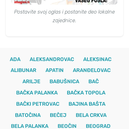
Postavite svoj oglas i postanite deo lokalne
zajednice.
ADA
ALEKSANDROVAC
ALEKSINAC
ALIBUNAR
APATIN
ARANĐELOVAC
ARILJE
BABUŠNICA
BAČ
BAČKA PALANKA
BAČKA TOPOLA
BAČKI PETROVAC
BAJINA BAŠTA
BATOČINA
BEČEJ
BELA CRKVA
BELA PALANKA
BEOČIN
BEOGRAD