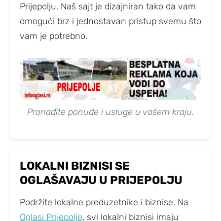
Prijepolju. Naš sajt je dizajniran tako da vam
omogući brz i jednostavan pristup svemu što
vam je potrebno.
Pronađite ponude i usluge u vašem kraju.
LOKALNI BIZNISI SE
OGLAŠAVAJU U PRIJEPOLJU
Podržite lokalne preduzetnike i biznise. Na
Oglasi Prijepolje
, svi lokalni biznisi imaju