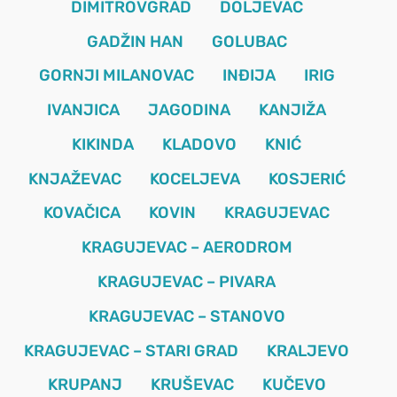
DIMITROVGRAD
DOLJEVAC
GADŽIN HAN
GOLUBAC
GORNJI MILANOVAC
INĐIJA
IRIG
IVANJICA
JAGODINA
KANJIŽA
KIKINDA
KLADOVO
KNIĆ
KNJAŽEVAC
KOCELJEVA
KOSJERIĆ
KOVAČICA
KOVIN
KRAGUJEVAC
KRAGUJEVAC – AERODROM
KRAGUJEVAC – PIVARA
KRAGUJEVAC – STANOVO
KRAGUJEVAC – STARI GRAD
KRALJEVO
KRUPANJ
KRUŠEVAC
KUČEVO