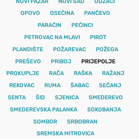
NOVI PAZAR
NOVI SAD
ODŽACI
OPOVO
OSEČINA
PANČEVO
PARAĆIN
PEĆINCI
PETROVAC NA MLAVI
PIROT
PLANDIŠTE
POŽAREVAC
POŽEGA
PREŠEVO
PRIBOJ
PRIJEPOLJE
PROKUPLJE
RAČA
RAŠKA
RAŽANJ
REKOVAC
RUMA
ŠABAC
SEČANJ
SENTA
ŠID
SJENICA
SMEDEREVO
SMEDEREVSKA PALANKA
SOKOBANJA
SOMBOR
SRBOBRAN
SREMSKA MITROVICA