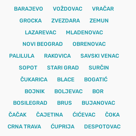
BARAJEVO
VOŽDOVAC
VRAČAR
GROCKA
ZVEZDARA
ZEMUN
LAZAREVAC
MLADENOVAC
NOVI BEOGRAD
OBRENOVAC
PALILULA
RAKOVICA
SAVSKI VENAC
SOPOT
STARI GRAD
SURČIN
ČUKARICA
BLACE
BOGATIĆ
BOJNIK
BOLJEVAC
BOR
BOSILEGRAD
BRUS
BUJANOVAC
ČAČAK
ČAJETINA
ĆIĆEVAC
ČOKA
CRNA TRAVA
ĆUPRIJA
DESPOTOVAC