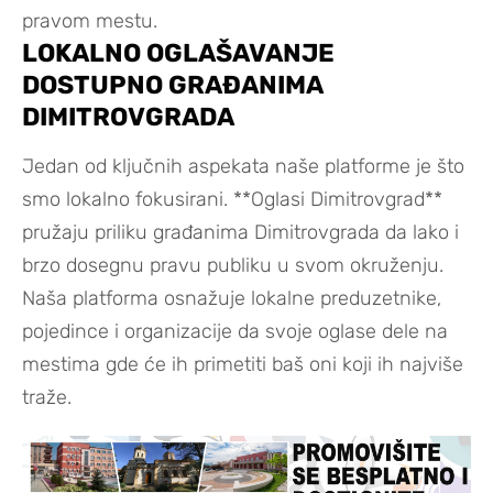
pravom mestu.
LOKALNO OGLAŠAVANJE
DOSTUPNO GRAĐANIMA
DIMITROVGRADA
Jedan od ključnih aspekata naše platforme je što
smo lokalno fokusirani. **Oglasi Dimitrovgrad**
pružaju priliku građanima Dimitrovgrada da lako i
brzo dosegnu pravu publiku u svom okruženju.
Naša platforma osnažuje lokalne preduzetnike,
pojedince i organizacije da svoje oglase dele na
mestima gde će ih primetiti baš oni koji ih najviše
traže.