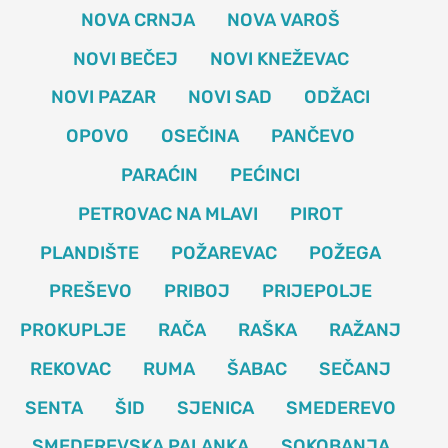
NOVA CRNJA
NOVA VAROŠ
NOVI BEČEJ
NOVI KNEŽEVAC
NOVI PAZAR
NOVI SAD
ODŽACI
OPOVO
OSEČINA
PANČEVO
PARAĆIN
PEĆINCI
PETROVAC NA MLAVI
PIROT
PLANDIŠTE
POŽAREVAC
POŽEGA
PREŠEVO
PRIBOJ
PRIJEPOLJE
PROKUPLJE
RAČA
RAŠKA
RAŽANJ
REKOVAC
RUMA
ŠABAC
SEČANJ
SENTA
ŠID
SJENICA
SMEDEREVO
SMEDEREVSKA PALANKA
SOKOBANJA