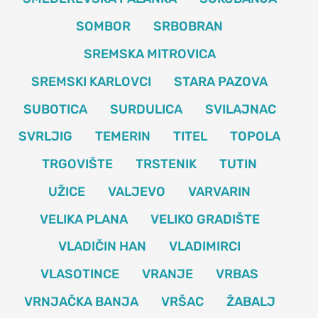
SOMBOR
SRBOBRAN
SREMSKA MITROVICA
SREMSKI KARLOVCI
STARA PAZOVA
SUBOTICA
SURDULICA
SVILAJNAC
SVRLJIG
TEMERIN
TITEL
TOPOLA
TRGOVIŠTE
TRSTENIK
TUTIN
UŽICE
VALJEVO
VARVARIN
VELIKA PLANA
VELIKO GRADIŠTE
VLADIČIN HAN
VLADIMIRCI
VLASOTINCE
VRANJE
VRBAS
VRNJAČKA BANJA
VRŠAC
ŽABALJ