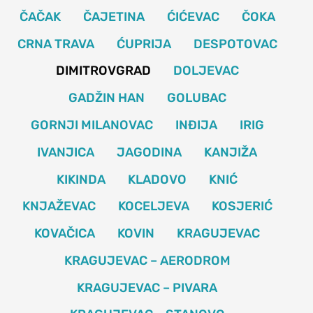
ČAČAK
ČAJETINA
ĆIĆEVAC
ČOKA
CRNA TRAVA
ĆUPRIJA
DESPOTOVAC
DIMITROVGRAD
DOLJEVAC
GADŽIN HAN
GOLUBAC
GORNJI MILANOVAC
INĐIJA
IRIG
IVANJICA
JAGODINA
KANJIŽA
KIKINDA
KLADOVO
KNIĆ
KNJAŽEVAC
KOCELJEVA
KOSJERIĆ
KOVAČICA
KOVIN
KRAGUJEVAC
KRAGUJEVAC – AERODROM
KRAGUJEVAC – PIVARA