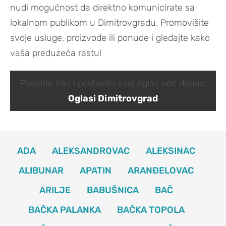
nudi mogućnost da direktno komunicirate sa
lokalnom publikom u Dimitrovgradu. Promovišite
svoje usluge, proizvode ili ponude i gledajte kako
vaša preduzeća rastu!
Posetite nas i postavite svoj oglas već danas:
Oglasi Dimitrovgrad
ADA
ALEKSANDROVAC
ALEKSINAC
ALIBUNAR
APATIN
ARANĐELOVAC
ARILJE
BABUŠNICA
BAČ
BAČKA PALANKA
BAČKA TOPOLA