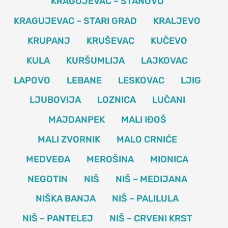
KRAGUJEVAC – STANOVO
KRAGUJEVAC – STARI GRAD
KRALJEVO
KRUPANJ
KRUŠEVAC
KUČEVO
KULA
KURŠUMLIJA
LAJKOVAC
LAPOVO
LEBANE
LESKOVAC
LJIG
LJUBOVIJA
LOZNICA
LUČANI
MAJDANPEK
MALI IĐOŠ
MALI ZVORNIK
MALO CRNIĆE
MEDVEĐA
MEROŠINA
MIONICA
NEGOTIN
NIŠ
NIŠ – MEDIJANA
NIŠKA BANJA
NIŠ – PALILULA
NIŠ – PANTELEJ
NIŠ – CRVENI KRST