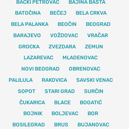
BAČKI PETROVAC
BAJINA BAŠTA
BATOČINA
BEČEJ
BELA CRKVA
BELA PALANKA
BEOČIN
BEOGRAD
BARAJEVO
VOŽDOVAC
VRAČAR
GROCKA
ZVEZDARA
ZEMUN
LAZAREVAC
MLADENOVAC
NOVI BEOGRAD
OBRENOVAC
PALILULA
RAKOVICA
SAVSKI VENAC
SOPOT
STARI GRAD
SURČIN
ČUKARICA
BLACE
BOGATIĆ
BOJNIK
BOLJEVAC
BOR
BOSILEGRAD
BRUS
BUJANOVAC