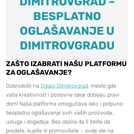
DIMITROVGRAD –
BESPLATNO
OGLAŠAVANJE U
DIMITROVGRADU
ZAŠTO IZABRATI NAŠU PLATFORMU
ZA OGLAŠAVANJE?
Dobrodošli na
Oglasi Dimitrovgrad
, mesto gde
vaša kreativnost i poslovne ideje dobijaju pravi
dom! Naša platforma omogućava lako i potpuno
besplatno oglašavanje svih vaših proizvoda,
usluga i događaja. Bez obzira da li želite da
prodate, kupite ili promovišete – ovde ste na