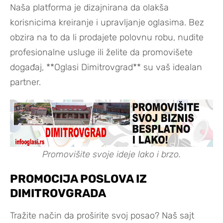
Naša platforma je dizajnirana da olakša
korisnicima kreiranje i upravljanje oglasima. Bez
obzira na to da li prodajete polovnu robu, nudite
profesionalne usluge ili želite da promovišete
događaj, **Oglasi Dimitrovgrad** su vaš idealan
partner.
Promovišite svoje ideje lako i brzo.
PROMOCIJA POSLOVA IZ
DIMITROVGRADA
Tražite način da proširite svoj posao? Naš sajt