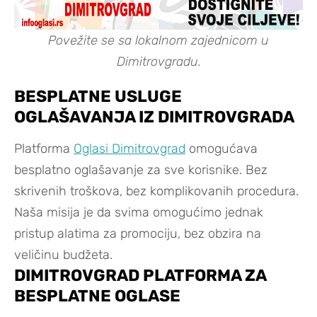
Povežite se sa lokalnom zajednicom u
Dimitrovgradu.
BESPLATNE USLUGE
OGLAŠAVANJA IZ DIMITROVGRADA
Platforma
Oglasi Dimitrovgrad
omogućava
besplatno oglašavanje za sve korisnike. Bez
skrivenih troškova, bez komplikovanih procedura.
Naša misija je da svima omogućimo jednak
pristup alatima za promociju, bez obzira na
veličinu budžeta.
DIMITROVGRAD PLATFORMA ZA
BESPLATNE OGLASE