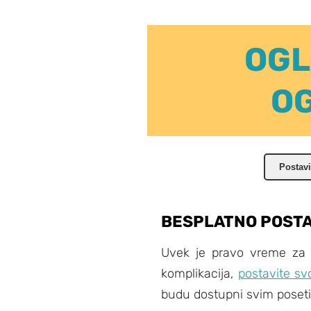
OGL
OG
Postavi
BESPLATNO POSTA
Uvek je pravo vreme za *
komplikacija,
postavite sv
budu dostupni svim posetio