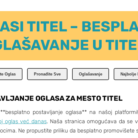
ASI TITEL – BESPL
LAŠAVANJE U TIT
te Oglas
Pronađite Sve
Oglašavanje
Najbolje
VLJANJE OGLASA ZA MESTO TITEL
*besplatno postavljanje oglasa** na našoj platformi!
oj oglas već danas
. Naša stranica omogućava da se va
cima. Ne propustite priliku da besplatno promovišete s