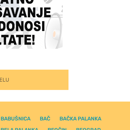
TELU
BABUŠNICA
BAČ
BAČKA PALANKA
BELA PALANKA
BEOČIN
BEOGRAD