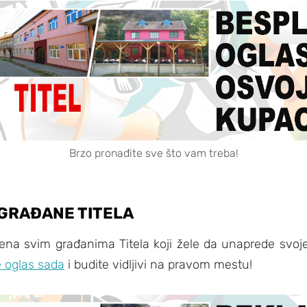
Brzo pronađite sve što vam treba!
GRAĐANE TITELA
na svim građanima Titela koji žele da unaprede svoje
e oglas sada
i budite vidljivi na pravom mestu!