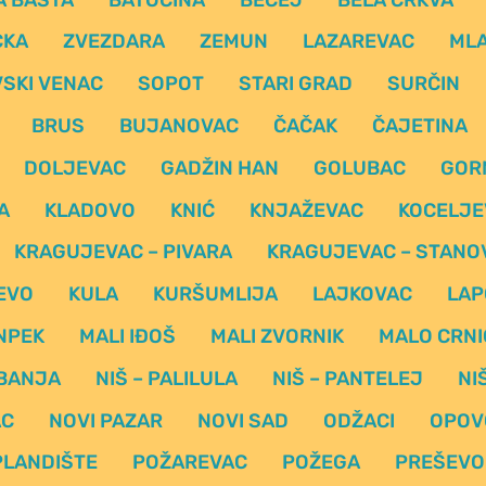
CKA
ZVEZDARA
ZEMUN
LAZAREVAC
ML
SKI VENAC
SOPOT
STARI GRAD
SURČIN
BRUS
BUJANOVAC
ČAČAK
ČAJETINA
DOLJEVAC
GADŽIN HAN
GOLUBAC
GOR
A
KLADOVO
KNIĆ
KNJAŽEVAC
KOCELJE
KRAGUJEVAC – PIVARA
KRAGUJEVAC – STANO
EVO
KULA
KURŠUMLIJA
LAJKOVAC
LAP
NPEK
MALI IĐOŠ
MALI ZVORNIK
MALO CRNI
 BANJA
NIŠ – PALILULA
NIŠ – PANTELEJ
NI
AC
NOVI PAZAR
NOVI SAD
ODŽACI
OPOV
PLANDIŠTE
POŽAREVAC
POŽEGA
PREŠEVO