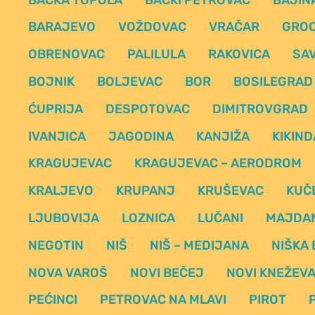
BARAJEVO
VOŽDOVAC
VRAČAR
GRO
OBRENOVAC
PALILULA
RAKOVICA
SAV
BOJNIK
BOLJEVAC
BOR
BOSILEGRAD
ĆUPRIJA
DESPOTOVAC
DIMITROVGRAD
IVANJICA
JAGODINA
KANJIŽA
KIKIND
KRAGUJEVAC
KRAGUJEVAC – AERODROM
KRALJEVO
KRUPANJ
KRUŠEVAC
KUČ
LJUBOVIJA
LOZNICA
LUČANI
MAJDA
NEGOTIN
NIŠ
NIŠ – MEDIJANA
NIŠKA
NOVA VAROŠ
NOVI BEČEJ
NOVI KNEŽEV
PEĆINCI
PETROVAC NA MLAVI
PIROT