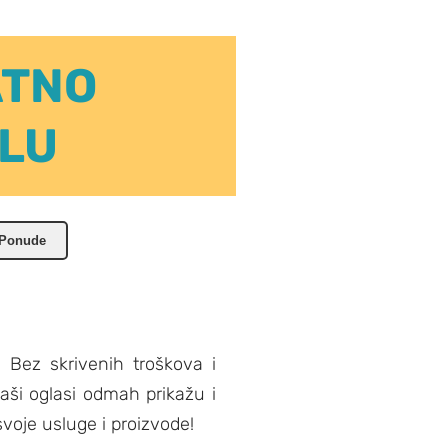
ATNO
ELU
 Ponude
 Bez skrivenih troškova i
ši oglasi odmah prikažu i
voje usluge i proizvode!