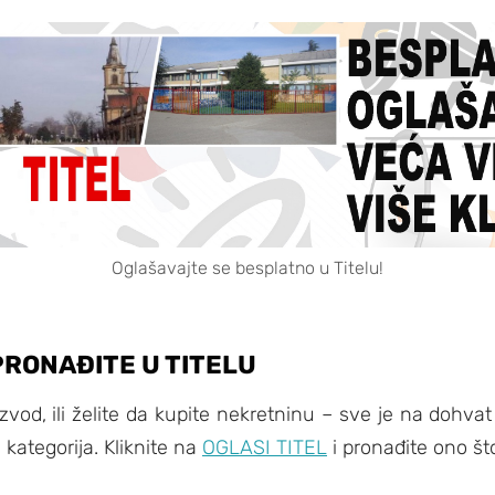
Oglašavajte se besplatno u Titelu!
PRONAĐITE U TITELU
izvod, ili želite da kupite nekretninu – sve je na dohva
h kategorija. Kliknite na
OGLASI TITEL
i pronađite ono št