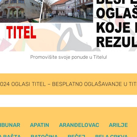
Promovišite svoje ponude u Titelu!
024 OGLASI TITEL – BESPLATNO OGLAŠAVANJE U TI
IBUNAR
APATIN
ARANĐELOVAC
ARILJE
A BAŠTA
BATOČINA
BEČEJ
BELA CRKVA