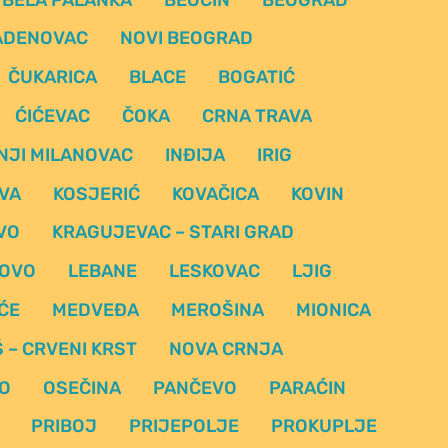
ADENOVAC
NOVI BEOGRAD
ČUKARICA
BLACE
BOGATIĆ
ĆIĆEVAC
ČOKA
CRNA TRAVA
NJI MILANOVAC
INĐIJA
IRIG
VA
KOSJERIĆ
KOVAČICA
KOVIN
VO
KRAGUJEVAC – STARI GRAD
OVO
LEBANE
LESKOVAC
LJIG
ĆE
MEDVEĐA
MEROŠINA
MIONICA
Š – CRVENI KRST
NOVA CRNJA
O
OSEČINA
PANČEVO
PARAĆIN
PRIBOJ
PRIJEPOLJE
PROKUPLJE