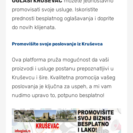
OGLASI KRUŠEVAC
možete jednostavno
promovisati svoje usluge. Iskoristite
prednosti besplatnog oglašavanja i doprite
do novih klijenata.
Promovišite svoje poslovanje iz Kruševca
Ova platforma pruža mogućnost da vaši
proizvodi i usluge postanu prepoznatljivi u
Kruševcu i šire. Kvalitetna promocija vašeg
poslovanja je ključna za uspeh, a mi vam
nudimo upravo to, potpuno besplatno!