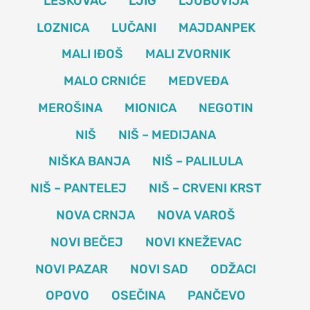
LESKOVAC
LJIG
LJUBOVIJA
LOZNICA
LUČANI
MAJDANPEK
MALI IĐOŠ
MALI ZVORNIK
MALO CRNIĆE
MEDVEĐA
MEROŠINA
MIONICA
NEGOTIN
NIŠ
NIŠ – MEDIJANA
NIŠKA BANJA
NIŠ – PALILULA
NIŠ – PANTELEJ
NIŠ – CRVENI KRST
NOVA CRNJA
NOVA VAROŠ
NOVI BEČEJ
NOVI KNEŽEVAC
NOVI PAZAR
NOVI SAD
ODŽACI
OPOVO
OSEČINA
PANČEVO