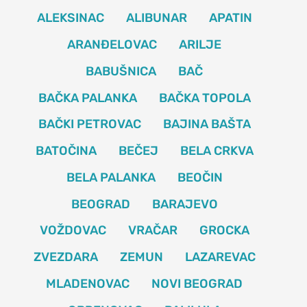
ALEKSINAC
ALIBUNAR
APATIN
ARANĐELOVAC
ARILJE
BABUŠNICA
BAČ
BAČKA PALANKA
BAČKA TOPOLA
BAČKI PETROVAC
BAJINA BAŠTA
BATOČINA
BEČEJ
BELA CRKVA
BELA PALANKA
BEOČIN
BEOGRAD
BARAJEVO
VOŽDOVAC
VRAČAR
GROCKA
ZVEZDARA
ZEMUN
LAZAREVAC
MLADENOVAC
NOVI BEOGRAD