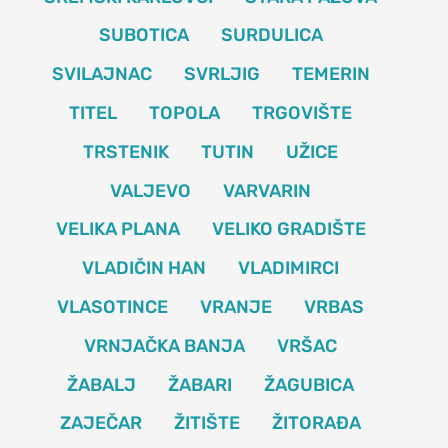
SUBOTICA
SURDULICA
SVILAJNAC
SVRLJIG
TEMERIN
TITEL
TOPOLA
TRGOVIŠTE
TRSTENIK
TUTIN
UŽICE
VALJEVO
VARVARIN
VELIKA PLANA
VELIKO GRADIŠTE
VLADIČIN HAN
VLADIMIRCI
VLASOTINCE
VRANJE
VRBAS
VRNJAČKA BANJA
VRŠAC
ŽABALJ
ŽABARI
ŽAGUBICA
ZAJEČAR
ŽITIŠTE
ŽITORAĐA