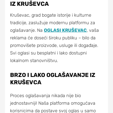
IZ KRUŠEVCA
Kruševac, grad bogate istorije i kulturne
tradicije, zaslužuje modernu platformu za
oglašavanje. Na
OGLASI KRUŠEVAC
, vaša
reklama će doseći široku publiku – bilo da
promovišete proizvode, usluge ili događaje.
Svi oglasi su besplatni i lako dostupni
lokalnom stanovništvu.
BRZO I LAKO OGLAŠAVANJE IZ
KRUŠEVCA
Proces oglašavanja nikada nije bio
jednostavniji! Naša platforma omogućava
korisnicima da postave svoj oglas u samo