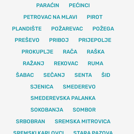
PARAĆIN
PEĆINCI
PETROVAC NA MLAVI
PIROT
PLANDIŠTE
POŽAREVAC
POŽEGA
PREŠEVO
PRIBOJ
PRIJEPOLJE
PROKUPLJE
RAČA
RAŠKA
RAŽANJ
REKOVAC
RUMA
ŠABAC
SEČANJ
SENTA
ŠID
SJENICA
SMEDEREVO
SMEDEREVSKA PALANKA
SOKOBANJA
SOMBOR
SRBOBRAN
SREMSKA MITROVICA
SREMSKI KARLOVCI
STARA PAZOVA