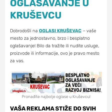
OGLAŠAVANJE U
KRUŠEVCU
Dobrodošli na
OGLASI KRUŠEVAC
– vaše
mesto za jednostavno, brzo i besplatno
oglašavanje! Bilo da tražite ili nudite usluge,
proizvode ili informacije, ovo je pravo mesto
za vas.
Pronađite najbolje oglase u Kruševcu!
VAŠA REKLAMA STIŽE DO SVIH