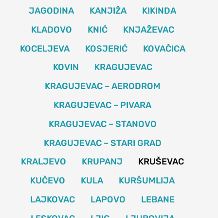
JAGODINA
KANJIŽA
KIKINDA
KLADOVO
KNIĆ
KNJAŽEVAC
KOCELJEVA
KOSJERIĆ
KOVAČICA
KOVIN
KRAGUJEVAC
KRAGUJEVAC – AERODROM
KRAGUJEVAC – PIVARA
KRAGUJEVAC – STANOVO
KRAGUJEVAC – STARI GRAD
KRALJEVO
KRUPANJ
KRUŠEVAC
KUČEVO
KULA
KURŠUMLIJA
LAJKOVAC
LAPOVO
LEBANE