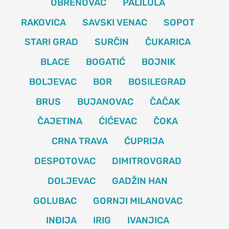
OBRENOVAC
PALILULA
RAKOVICA
SAVSKI VENAC
SOPOT
STARI GRAD
SURČIN
ČUKARICA
BLACE
BOGATIĆ
BOJNIK
BOLJEVAC
BOR
BOSILEGRAD
BRUS
BUJANOVAC
ČAČAK
ČAJETINA
ĆIĆEVAC
ČOKA
CRNA TRAVA
ĆUPRIJA
DESPOTOVAC
DIMITROVGRAD
DOLJEVAC
GADŽIN HAN
GOLUBAC
GORNJI MILANOVAC
INĐIJA
IRIG
IVANJICA