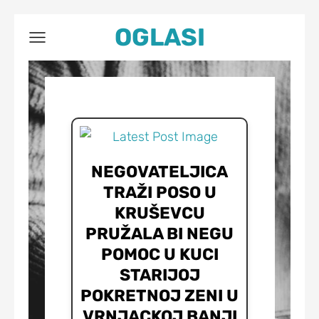
OGLASI
NEGOVATELJICA
TRAŽI POSO U
KRUŠEVCU
PRUŽALA BI NEGU
POMOC U KUCI
STARIJOJ
POKRETNOJ ZENI U
VRNJACKOJ BANJI