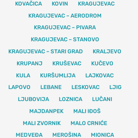
KOVAČICA
KOVIN
KRAGUJEVAC
KRAGUJEVAC – AERODROM
KRAGUJEVAC – PIVARA
KRAGUJEVAC – STANOVO
KRAGUJEVAC – STARI GRAD
KRALJEVO
KRUPANJ
KRUŠEVAC
KUČEVO
KULA
KURŠUMLIJA
LAJKOVAC
LAPOVO
LEBANE
LESKOVAC
LJIG
LJUBOVIJA
LOZNICA
LUČANI
MAJDANPEK
MALI IĐOŠ
MALI ZVORNIK
MALO CRNIĆE
MEDVEĐA
MEROŠINA
MIONICA