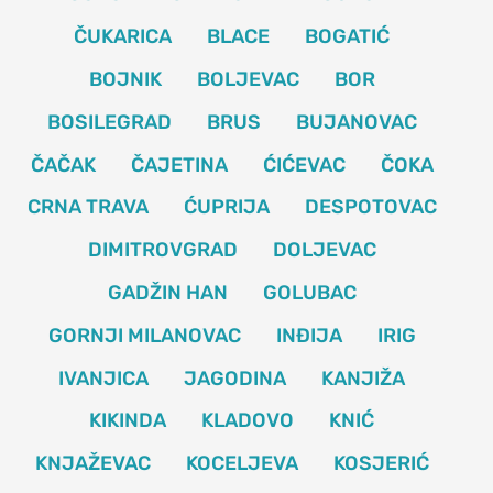
ČUKARICA
BLACE
BOGATIĆ
BOJNIK
BOLJEVAC
BOR
BOSILEGRAD
BRUS
BUJANOVAC
ČAČAK
ČAJETINA
ĆIĆEVAC
ČOKA
CRNA TRAVA
ĆUPRIJA
DESPOTOVAC
DIMITROVGRAD
DOLJEVAC
GADŽIN HAN
GOLUBAC
GORNJI MILANOVAC
INĐIJA
IRIG
IVANJICA
JAGODINA
KANJIŽA
KIKINDA
KLADOVO
KNIĆ
KNJAŽEVAC
KOCELJEVA
KOSJERIĆ