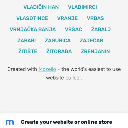
VLADIČIN HAN
VLADIMIRCI
VLASOTINCE
VRANJE
VRBAS
VRNJAČKA BANJA
VRŠAC
ŽABALJ
ŽABARI
ŽAGUBICA
ZAJEČAR
ŽITIŠTE
ŽITORAĐA
ZRENJANIN
Created with
Mozello
- the world's easiest to use
website builder.
Create your website or online store