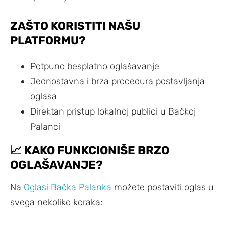
ZAŠTO KORISTITI NAŠU
PLATFORMU?
Potpuno besplatno oglašavanje
Jednostavna i brza procedura postavljanja
oglasa
Direktan pristup lokalnoj publici u Bačkoj
Palanci
📈 KAKO FUNKCIONIŠE BRZO
OGLAŠAVANJE?
Na
Oglasi Bačka Palanka
možete postaviti oglas u
svega nekoliko koraka: