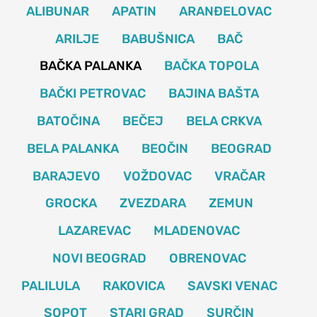
ALIBUNAR
APATIN
ARANĐELOVAC
ARILJE
BABUŠNICA
BAČ
BAČKA PALANKA
BAČKA TOPOLA
BAČKI PETROVAC
BAJINA BAŠTA
BATOČINA
BEČEJ
BELA CRKVA
BELA PALANKA
BEOČIN
BEOGRAD
BARAJEVO
VOŽDOVAC
VRAČAR
GROCKA
ZVEZDARA
ZEMUN
LAZAREVAC
MLADENOVAC
NOVI BEOGRAD
OBRENOVAC
PALILULA
RAKOVICA
SAVSKI VENAC
SOPOT
STARI GRAD
SURČIN