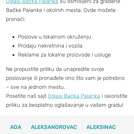
Oglasi Bačka Palanka
su osmišljeni za građane
Bačke Palanke i okolnih mesta. Ovde možete
pronaći:
Poslove u lokalnom okruženju
Prodaju nekretnina i vozila
Reklame za lokalne proizvode i usluge
Ne propustite priliku da unapredite svoje
poslovanje ili pronađete ono što vam je potrebno
– sve na jednom mestu.
Posetite naš sajt
Oglasi Bačka Palanka
i iskoristite
priliku za besplatno oglašavanje u vašem gradu!
ADA
ALEKSANDROVAC
ALEKSINAC