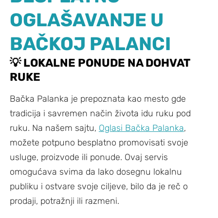
OGLAŠAVANJE U
BAČKOJ PALANCI
💡 LOKALNE PONUDE NA DOHVAT
RUKE
Bačka Palanka je prepoznata kao mesto gde
tradicija i savremen način života idu ruku pod
ruku. Na našem sajtu,
Oglasi Bačka Palanka
,
možete potpuno besplatno promovisati svoje
usluge, proizvode ili ponude. Ovaj servis
omogućava svima da lako dosegnu lokalnu
publiku i ostvare svoje ciljeve, bilo da je reč o
prodaji, potražnji ili razmeni.