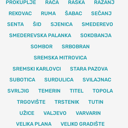
PROKUPLJE
RAČA
RAŠKA
RAŽANJ
REKOVAC
RUMA
ŠABAC
SEČANJ
SENTA
ŠID
SJENICA
SMEDEREVO
SMEDEREVSKA PALANKA
SOKOBANJA
SOMBOR
SRBOBRAN
SREMSKA MITROVICA
SREMSKI KARLOVCI
STARA PAZOVA
SUBOTICA
SURDULICA
SVILAJNAC
SVRLJIG
TEMERIN
TITEL
TOPOLA
TRGOVIŠTE
TRSTENIK
TUTIN
UŽICE
VALJEVO
VARVARIN
VELIKA PLANA
VELIKO GRADIŠTE