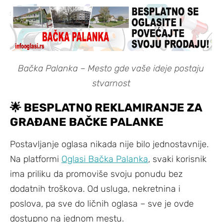
Bačka Palanka – Mesto gde vaše ideje postaju
stvarnost
🌟 BESPLATNO REKLAMIRANJE ZA
GRAĐANE BAČKE PALANKE
Postavljanje oglasa nikada nije bilo jednostavnije.
Na platformi
Oglasi Bačka Palanka
, svaki korisnik
ima priliku da promoviše svoju ponudu bez
dodatnih troškova. Od usluga, nekretnina i
poslova, pa sve do ličnih oglasa – sve je ovde
dostupno na jednom mestu.