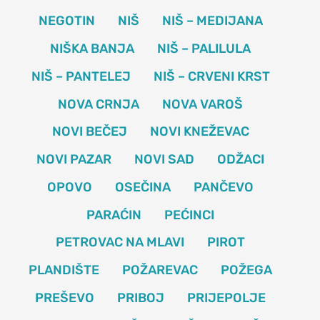
NEGOTIN
NIŠ
NIŠ – MEDIJANA
NIŠKA BANJA
NIŠ – PALILULA
NIŠ – PANTELEJ
NIŠ – CRVENI KRST
NOVA CRNJA
NOVA VAROŠ
NOVI BEČEJ
NOVI KNEŽEVAC
NOVI PAZAR
NOVI SAD
ODŽACI
OPOVO
OSEČINA
PANČEVO
PARAĆIN
PEĆINCI
PETROVAC NA MLAVI
PIROT
PLANDIŠTE
POŽAREVAC
POŽEGA
PREŠEVO
PRIBOJ
PRIJEPOLJE