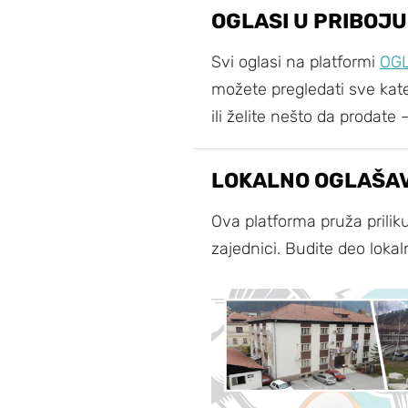
OGLASI U PRIBOJU
Svi oglasi na platformi
OGL
možete pregledati sve kateg
ili želite nešto da prodate
LOKALNO OGLAŠA
Ova platforma pruža prilik
zajednici. Budite deo loka