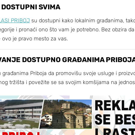
 DOSTUPNI SVIMA
ASI PRIBOJ
su dostupni kako lokalnim građanima, tako 
orije i pronaći ono što vam je potrebno. Bez obzira da l
 – ovo je pravo mesto za vas.
VANJE DOSTUPNO GRAĐANIMA PRIBOJ
u građanima Priboja da promovišu svoje usluge i proizvo
lnog tržišta i povežite se sa svojim komšijama na jednos