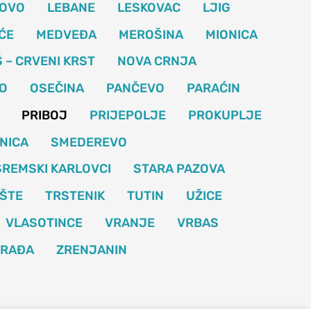
OVO
LEBANE
LESKOVAC
LJIG
ĆE
MEDVEĐA
MEROŠINA
MIONICA
Š – CRVENI KRST
NOVA CRNJA
O
OSEČINA
PANČEVO
PARAĆIN
PRIBOJ
PRIJEPOLJE
PROKUPLJE
NICA
SMEDEREVO
SREMSKI KARLOVCI
STARA PAZOVA
ŠTE
TRSTENIK
TUTIN
UŽICE
VLASOTINCE
VRANJE
VRBAS
ORAĐA
ZRENJANIN