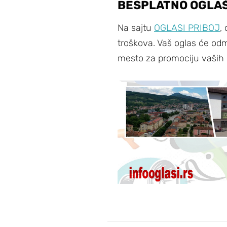
BESPLATNO OGLAŠ
Na sajtu
OGLASI PRIBOJ
,
troškova. Vaš oglas će odm
mesto za promociju vaših 