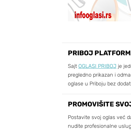
PRIBOJ PLATFORM
Sajt
OGLASI PRIBOJ
je jed
pregledno prikazan i odmah
oglase u Priboju bez dodat
PROMOVIŠITE SVO
Postavite svoj oglas već d
nudite profesionalne uslug