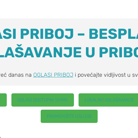
SI PRIBOJ – BESP
LAŠAVANJE U PRIB
 već danas na
OGLASI PRIBOJ
i povećajte vidljivost u sv
E
OGLASI DOSTUPNI SVIMA
LOKALNO OGLAŠAVANJE
PROMOVIŠITE USLUGE