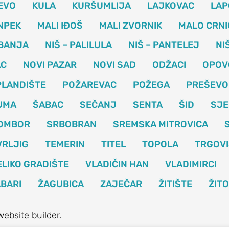
EVO
KULA
KURŠUMLIJA
LAJKOVAC
LAP
NPEK
MALI IĐOŠ
MALI ZVORNIK
MALO CRNI
 BANJA
NIŠ – PALILULA
NIŠ – PANTELEJ
NI
AC
NOVI PAZAR
NOVI SAD
ODŽACI
OPOV
PLANDIŠTE
POŽAREVAC
POŽEGA
PREŠEVO
UMA
ŠABAC
SEČANJ
SENTA
ŠID
SJE
OMBOR
SRBOBRAN
SREMSKA MITROVICA
VRLJIG
TEMERIN
TITEL
TOPOLA
TRGOVI
ELIKO GRADIŠTE
VLADIČIN HAN
VLADIMIRCI
BARI
ŽAGUBICA
ZAJEČAR
ŽITIŠTE
ŽIT
website builder.