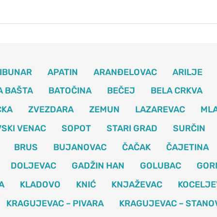
IBUNAR
APATIN
ARANĐELOVAC
ARILJE
A BAŠTA
BATOČINA
BEČEJ
BELA CRKVA
CKA
ZVEZDARA
ZEMUN
LAZAREVAC
ML
SKI VENAC
SOPOT
STARI GRAD
SURČIN
BRUS
BUJANOVAC
ČAČAK
ČAJETINA
DOLJEVAC
GADŽIN HAN
GOLUBAC
GOR
A
KLADOVO
KNIĆ
KNJAŽEVAC
KOCELJE
KRAGUJEVAC – PIVARA
KRAGUJEVAC – STANO