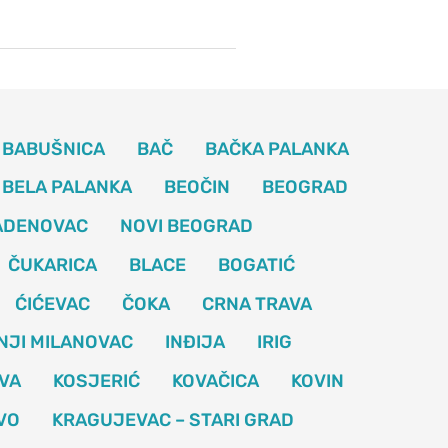
BABUŠNICA
BAČ
BAČKA PALANKA
BELA PALANKA
BEOČIN
BEOGRAD
ADENOVAC
NOVI BEOGRAD
ČUKARICA
BLACE
BOGATIĆ
ĆIĆEVAC
ČOKA
CRNA TRAVA
NJI MILANOVAC
INĐIJA
IRIG
VA
KOSJERIĆ
KOVAČICA
KOVIN
VO
KRAGUJEVAC – STARI GRAD