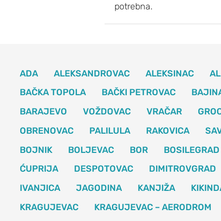
potrebna.
ADA
ALEKSANDROVAC
ALEKSINAC
AL
BAČKA TOPOLA
BAČKI PETROVAC
BAJIN
BARAJEVO
VOŽDOVAC
VRAČAR
GRO
OBRENOVAC
PALILULA
RAKOVICA
SAV
BOJNIK
BOLJEVAC
BOR
BOSILEGRAD
ĆUPRIJA
DESPOTOVAC
DIMITROVGRAD
IVANJICA
JAGODINA
KANJIŽA
KIKIND
KRAGUJEVAC
KRAGUJEVAC – AERODROM