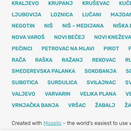
KRALJEVO
KRUPANJ
KRUŠEVAC
KUČ
LJUBOVIJA
LOZNICA
LUČANI
MAJDA
NEGOTIN
NIŠ
NIŠ – MEDIJANA
NIŠKA
NOVA VAROŠ
NOVI BEČEJ
NOVI KNEŽEV
PEĆINCI
PETROVAC NA MLAVI
PIROT
RAČA
RAŠKA
RAŽANJ
REKOVAC
R
SMEDEREVSKA PALANKA
SOKOBANJA
S
SUBOTICA
SURDULICA
SVILAJNAC
S
VALJEVO
VARVARIN
VELIKA PLANA
V
VRNJAČKA BANJA
VRŠAC
ŽABALJ
ŽA
Created with
Mozello
- the world's easiest to use 