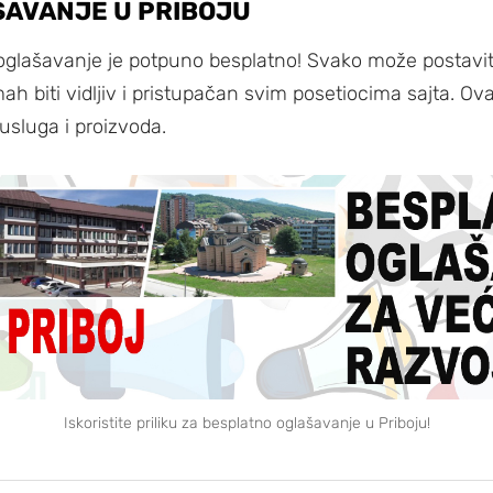
AVANJE U PRIBOJU
 oglašavanje je potpuno besplatno! Svako može postaviti
ah biti vidljiv i pristupačan svim posetiocima sajta. Ov
usluga i proizvoda.
Iskoristite priliku za besplatno oglašavanje u Priboju!