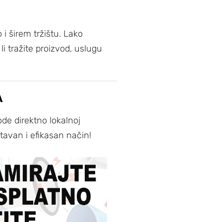
i širem tržištu. Lako
i tražite proizvod, uslugu
A
de direktno lokalnoj
tavan i efikasan način!