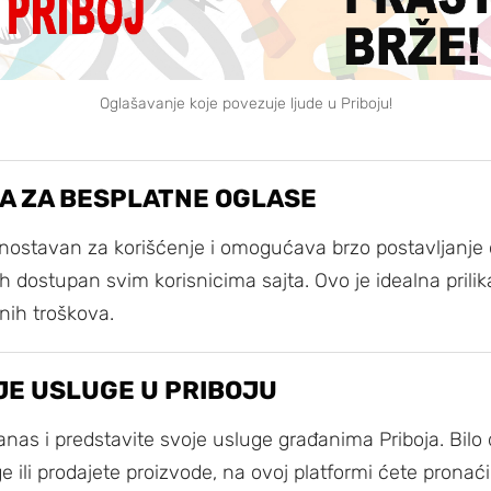
Oglašavanje koje povezuje ljude u Priboju!
A ZA BESPLATNE OGLASE
nostavan za korišćenje i omogućava brzo postavljanje o
 dostupan svim korisnicima sajta. Ovo je idealna prilika
nih troškova.
JE USLUGE U PRIBOJU
anas i predstavite svoje usluge građanima Priboja. Bilo
e ili prodajete proizvode, na ovoj platformi ćete pronać