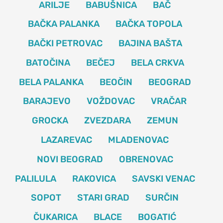
ARILJE
BABUŠNICA
BAČ
BAČKA PALANKA
BAČKA TOPOLA
BAČKI PETROVAC
BAJINA BAŠTA
BATOČINA
BEČEJ
BELA CRKVA
BELA PALANKA
BEOČIN
BEOGRAD
BARAJEVO
VOŽDOVAC
VRAČAR
GROCKA
ZVEZDARA
ZEMUN
LAZAREVAC
MLADENOVAC
NOVI BEOGRAD
OBRENOVAC
PALILULA
RAKOVICA
SAVSKI VENAC
SOPOT
STARI GRAD
SURČIN
ČUKARICA
BLACE
BOGATIĆ