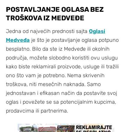
POSTAVLJANJE OGLASA BEZ
TROŠKOVA IZ MEDVEĐE
Jedna od najvećih prednosti sajta
Oglasi
Medveđa
je što je postavljanje oglasa potpuno
besplatno. Bilo da ste iz Medveđe ili okolnih
područja, možete slobodno koristiti ovu uslugu
kako biste reklamirali proizvode, usluge ili tražili
ono što vam je potrebno. Nema skrivenih
troškova, niti mesečnih naknada. Samo
jednostavan i efikasan način da postavite svoj
oglas i povežete se sa potencijalnim kupcima,
prodavcima ili partnerima.