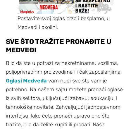
Postavite svoj oglas brzo i besplatno, u
Medveđi i okolini.
SVE ŠTO TRAŽITE PRONAĐITE U
MEDVEĐI
Bilo da ste u potrazi za nekretninama, vozilima,
poljoprivrednim proizvodima ili čak zaposlenjima,
Oglasi Medveđa
vam nudi sve što vam je
potrebno. Na našem sajtu možete pronaći oglase
iz svih sektora, uključujući zabavu, edukaciju, i
tehnološke novitete. Zahvaljujući jednostavnom
interfejsu, lako ćete pronaći upravo ono što
tražite, bilo da želite kupiti ili prodati. Naša