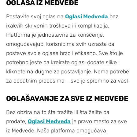
OGLASA IZ MEDVEĐE
Postavite svoj oglas na
Oglasi Medveđa
bez
ikakvih skrivenih troškova ili komplikacija.
Platforma je jednostavna za korišćenje,
omogućavajući korisnicima svih uzrasta da
postave svoje oglase brzo i efikasno. Sve što je
potrebno jeste da kreirate oglas, dodate slike i
kliknete na dugme za postavljanje. Nema potrebe
za dodatnim procesima – sve je spremno za vas!
OGLAŠAVANJE ZA SVE IZ MEDVEĐE
Bez obzira na to šta tražite ili šta želite da
prodate,
Oglasi Medveđa
je pravo mesto za sve
iz Medveđe. Naša platforma omogućava