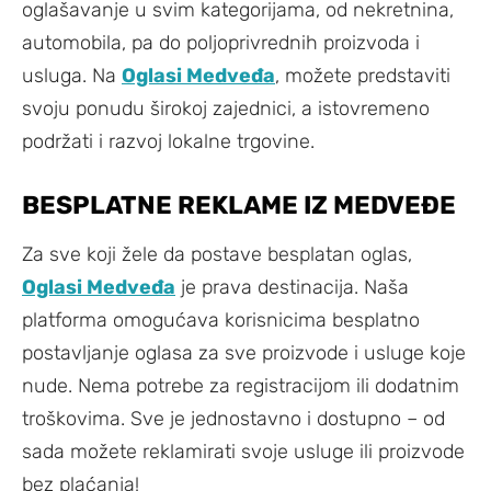
oglašavanje u svim kategorijama, od nekretnina,
automobila, pa do poljoprivrednih proizvoda i
usluga. Na
Oglasi Medveđa
, možete predstaviti
svoju ponudu širokoj zajednici, a istovremeno
podržati i razvoj lokalne trgovine.
BESPLATNE REKLAME IZ MEDVEĐE
Za sve koji žele da postave besplatan oglas,
Oglasi Medveđa
je prava destinacija. Naša
platforma omogućava korisnicima besplatno
postavljanje oglasa za sve proizvode i usluge koje
nude. Nema potrebe za registracijom ili dodatnim
troškovima. Sve je jednostavno i dostupno – od
sada možete reklamirati svoje usluge ili proizvode
bez plaćanja!