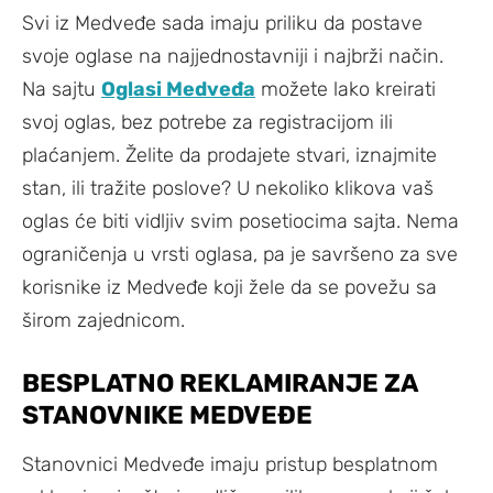
Svi iz Medveđe sada imaju priliku da postave
svoje oglase na najjednostavniji i najbrži način.
Na sajtu
Oglasi Medveđa
možete lako kreirati
svoj oglas, bez potrebe za registracijom ili
plaćanjem. Želite da prodajete stvari, iznajmite
stan, ili tražite poslove? U nekoliko klikova vaš
oglas će biti vidljiv svim posetiocima sajta. Nema
ograničenja u vrsti oglasa, pa je savršeno za sve
korisnike iz Medveđe koji žele da se povežu sa
širom zajednicom.
BESPLATNO REKLAMIRANJE ZA
STANOVNIKE MEDVEĐE
Stanovnici Medveđe imaju pristup besplatnom