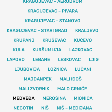
KRAGUJEVAC – AERODROM
KRAGUJEVAC – PIVARA
KRAGUJEVAC – STANOVO
KRAGUJEVAC – STARI GRAD
KRALJEVO
KRUPANJ
KRUŠEVAC
KUČEVO
KULA
KURŠUMLIJA
LAJKOVAC
LAPOVO
LEBANE
LESKOVAC
LJIG
LJUBOVIJA
LOZNICA
LUČANI
MAJDANPEK
MALI IĐOŠ
MALI ZVORNIK
MALO CRNIĆE
MEDVEĐA
MEROŠINA
MIONICA
NEGOTIN
NIŠ
NIŠ – MEDIJANA