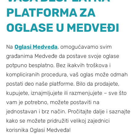
PLATFORMA ZA
OGLASE U MEDVEĐI
Na
Oglasi Medveđa
, omogućavamo svim
građanima Medveđe da postave svoje oglase
potpuno besplatno. Bez ikakvih troškova i
kompliciranih procedura, vaš oglas može odmah
postati deo naše platforme. Bilo da prodajete,
kupujete, iznajmljujete ili razmenjujete – sve što
vam je potrebno, možete postaviti na
jednostavan i brz način. Pročitajte dalje i saznajte
kako se možete pridružiti velikoj zajednici
korisnika Oglasi Medveđa!