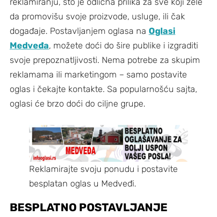
reklamiranju, što je odlična prilika za sve koji žele
da promovišu svoje proizvode, usluge, ili čak
događaje. Postavljanjem oglasa na
Oglasi
Medveđa
, možete doći do šire publike i izgraditi
svoje prepoznatljivosti. Nema potrebe za skupim
reklamama ili marketingom – samo postavite
oglas i čekajte kontakte. Sa popularnošću sajta,
oglasi će brzo doći do ciljne grupe.
Reklamirajte svoju ponudu i postavite
besplatan oglas u Medveđi.
BESPLATNO POSTAVLJANJE