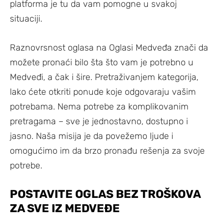
platforma je tu da vam pomogne u svakoj
situaciji.
Raznovrsnost oglasa na Oglasi Medveđa znači da
možete pronaći bilo šta što vam je potrebno u
Medveđi, a čak i šire. Pretraživanjem kategorija,
lako ćete otkriti ponude koje odgovaraju vašim
potrebama. Nema potrebe za komplikovanim
pretragama – sve je jednostavno, dostupno i
jasno. Naša misija je da povežemo ljude i
omogućimo im da brzo pronađu rešenja za svoje
potrebe.
POSTAVITE OGLAS BEZ TROŠKOVA
ZA SVE IZ MEDVEĐE