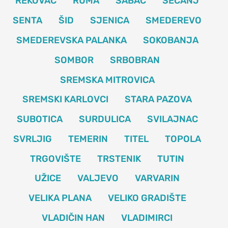
REKOVAC
RUMA
ŠABAC
SEČANJ
SENTA
ŠID
SJENICA
SMEDEREVO
SMEDEREVSKA PALANKA
SOKOBANJA
SOMBOR
SRBOBRAN
SREMSKA MITROVICA
SREMSKI KARLOVCI
STARA PAZOVA
SUBOTICA
SURDULICA
SVILAJNAC
SVRLJIG
TEMERIN
TITEL
TOPOLA
TRGOVIŠTE
TRSTENIK
TUTIN
UŽICE
VALJEVO
VARVARIN
VELIKA PLANA
VELIKO GRADIŠTE
VLADIČIN HAN
VLADIMIRCI