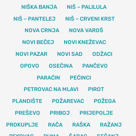
NIŠKA BANJA
NIŠ – PALILULA
NIŠ – PANTELEJ
NIŠ – CRVENI KRST
NOVA CRNJA
NOVA VAROŠ
NOVI BEČEJ
NOVI KNEŽEVAC
NOVI PAZAR
NOVI SAD
ODŽACI
OPOVO
OSEČINA
PANČEVO
PARAĆIN
PEĆINCI
PETROVAC NA MLAVI
PIROT
PLANDIŠTE
POŽAREVAC
POŽEGA
PREŠEVO
PRIBOJ
PRIJEPOLJE
PROKUPLJE
RAČA
RAŠKA
RAŽANJ