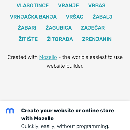
VLASOTINCE
VRANJE
VRBAS
VRNJAČKA BANJA
VRŠAC
ŽABALJ
ŽABARI
ŽAGUBICA
ZAJEČAR
ŽITIŠTE
ŽITORAĐA
ZRENJANIN
Created with
Mozello
- the world's easiest to use
website builder.
Create your website or online store
with Mozello
Quickly, easily, without programming.