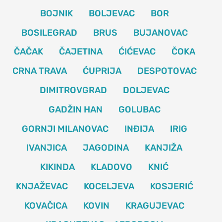
BOJNIK
BOLJEVAC
BOR
BOSILEGRAD
BRUS
BUJANOVAC
ČAČAK
ČAJETINA
ĆIĆEVAC
ČOKA
CRNA TRAVA
ĆUPRIJA
DESPOTOVAC
DIMITROVGRAD
DOLJEVAC
GADŽIN HAN
GOLUBAC
GORNJI MILANOVAC
INĐIJA
IRIG
IVANJICA
JAGODINA
KANJIŽA
KIKINDA
KLADOVO
KNIĆ
KNJAŽEVAC
KOCELJEVA
KOSJERIĆ
KOVAČICA
KOVIN
KRAGUJEVAC